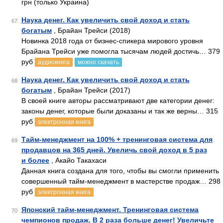
грн (только Украина)
Наука денег. Как увеличить свой доход и стать
67
богатым
, Брайан Трейси (2018)
Новинка 2018 года от бизнес-спикера мирового уровня
Брайана Трейси уже помогла тысячам людей достичь… 379
руб
аудиокнига
можно скачать
Наука денег. Как увеличить свой доход и стать
68
богатым
, Брайан Трейси (2017)
В своей книге авторы рассматривают две категории денег:
законы денег, которые были доказаны и так же верны… 315
руб
электронная книга
Тайм-менеджмент на 100% + тренинговая система для
69
продавцов на 365 дней. Увеличь свой доход в 5 раз
и более
, Акайо Такахаси
Данная книга создана для того, чтобы вы смогли применить
совершенный тайм-менеджмент в мастерстве продаж… 298
руб
электронная книга
Японский тайм-менеджмент. Тренинговая система
70
чемпионов продаж. В 2 раза больше денег! Увеличьте