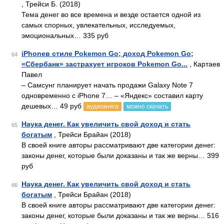
, Трейси Б. (2018)
Тема денег во все времена и везде остается одной из
самых спорных, увлекательных, исследуемых,
эмоциональных… 335 руб
iPhoneв стиле Pokemon Go; доход Pokemon Go;
64
«Сбербанк» застрахует игроков Pokemon Go...
, Картаев
Павел
– Самсунг планирует начать продажи Galaxy Note 7
одновременно с iPhone 7… – «Яндекс» составил карту
дешевых… 49 руб
аудиокнига
можно скачать
Наука денег. Как увеличить свой доход и стать
65
богатым
, Трейси Брайан (2018)
В своей книге авторы рассматривают две категории денег:
законы денег, которые были доказаны и так же верны… 399
руб
Наука денег. Как увеличить свой доход и стать
66
богатым
, Трейси Брайан (2018)
В своей книге авторы рассматривают две категории денег:
законы денег, которые были доказаны и так же верны… 516