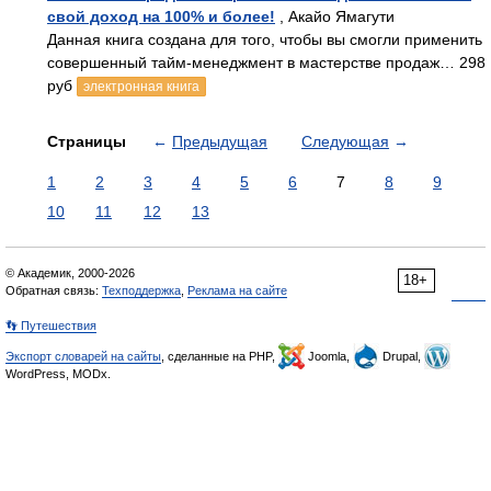
свой доход на 100% и более!
, Акайо Ямагути
Данная книга создана для того, чтобы вы смогли применить
совершенный тайм-менеджмент в мастерстве продаж… 298
руб
электронная книга
Страницы
←
Предыдущая
Следующая
→
1
2
3
4
5
6
7
8
9
10
11
12
13
© Академик, 2000-2026
18+
Обратная связь:
Техподдержка
,
Реклама на сайте
👣 Путешествия
Экспорт словарей на сайты
, сделанные на PHP,
Joomla,
Drupal,
WordPress, MODx.